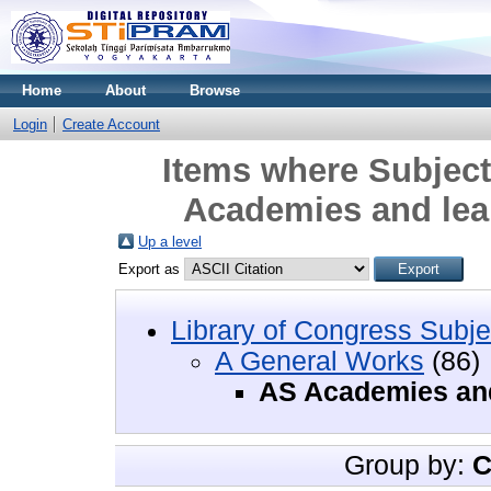
Home
About
Browse
Login
Create Account
Items where Subject
Academies and lear
Up a level
Export as
Library of Congress Subje
A General Works
(86)
AS Academies and
Group by:
C