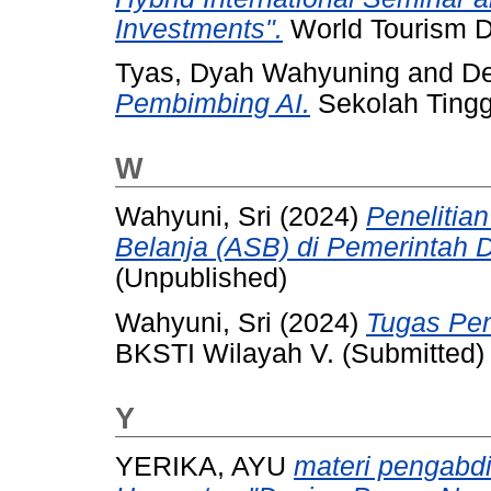
Investments".
World Tourism D
Tyas, Dyah Wahyuning
and
De
Pembimbing AI.
Sekolah Tingg
W
Wahyuni, Sri
(2024)
Penelitia
Belanja (ASB) di Pemerintah 
(Unpublished)
Wahyuni, Sri
(2024)
Tugas Pen
BKSTI Wilayah V. (Submitted)
Y
YERIKA, AYU
materi pengabd