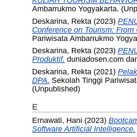
KULIAH TOURISM BEHAVIOR 
Ambarrukmo Yogyakarta. (Unp
Deskarina, Rekta
(2023)
PENUN
Conference on Tourism: From C
Pariwisata Ambarrukmo Yogya
Deskarina, Rekta
(2023)
PENU
Produktif.
duniadosen.com dan
Deskarina, Rekta
(2021)
Pela
DPA.
Sekolah Tinggi Pariwisa
(Unpublished)
E
Ernawati, Hani
(2023)
Bootcam
Software Artificial Intelligence.