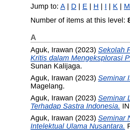
Jump to:
A
|
D
|
E
|
H
|
I
|
K
|
M
Number of items at this level:
A
Aguk, Irawan
(2023)
Sekolah P
Kritis dalam Mengeksplorasi P
Sunan Kalijaga.
Aguk, Irawan
(2023)
Seminar 
Magelang.
Aguk, Irawan
(2023)
Seminar L
Terhadap Sastra Indonesia.
IN
Aguk, Irawan
(2023)
Seminar 
Intelektual Ulama Nusantara.
F