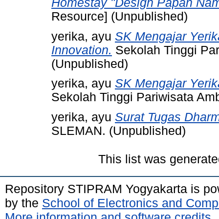
Homestay "Design Papan Nam
Resource] (Unpublished)
yerika, ayu
SK Mengajar Yerik
Innovation.
Sekolah Tinggi Pa
(Unpublished)
yerika, ayu
SK Mengajar Yerika
Sekolah Tinggi Pariwisata Am
yerika, ayu
Surat Tugas Dharm
SLEMAN. (Unpublished)
This list was generat
Repository STIPRAM Yogyakarta is p
by the
School of Electronics and Comp
More information and software credits
.