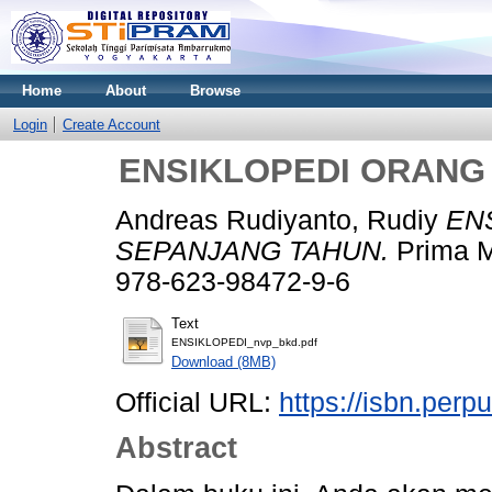
Home
About
Browse
Login
Create Account
ENSIKLOPEDI ORANG
Andreas Rudiyanto, Rudiy
EN
SEPANJANG TAHUN.
Prima M
978-623-98472-9-6
Text
ENSIKLOPEDI_nvp_bkd.pdf
Download (8MB)
Official URL:
https://isbn.per
Abstract