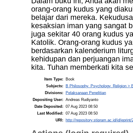
Dalam buku ini, Anda akan 
orang-orang kudus yang diakui
belajar dari mereka. Kekudu
kesaksian iman yang sangat be
juga sekitar 40 orang kudus y
Katolik. Orang-orang kudus ya
berdasarkan kalenderium litur
kehidupan dan perjuangan im
kita. Tuhan memberkati kita s
Item Type:
Book
Subjects:
B Philosophy. Psychology. Religion > 
Divisions:
Pelaksanaan Penelitian
Depositing User:
Andreas Rudiyanto
Date Deposited:
07 Aug 2023 08:50
Last Modified:
07 Aug 2023 08:50
URI:
http://repository.stipram.ac.id/id/eprint