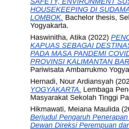
SAFETY, ENVIRONMENT SU
HOUSEKEEPING DI SUDAMAL
LOMBOK.
Bachelor thesis, Se
Yogyakarta.
Haswinitha, Atika
(2022)
PENG
KAPUAS SEBAGAI DESTINA
PADA MASA PANDEMI COVID
PROVINSI KALIMANTAN BAR
Pariwisata Ambarrukmo Yogya
Hernadi, Nour Ardiansyah
(20
YOGYAKARTA.
Lembaga Pene
Masyarakat Sekolah Tinggi Pa
Hikmawati, Meiana Maulida
(2
Berjudul Pengaruh Penerapan
Dewan Direksi Perempuan dan 