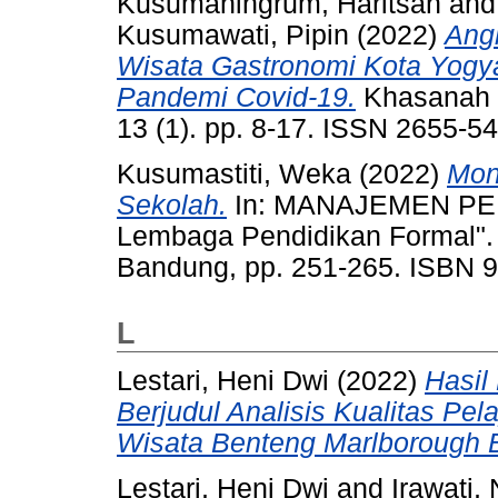
Kusumaningrum, Haritsah
an
Kusumawati, Pipin
(2022)
Ang
Wisata Gastronomi Kota Yogya
Pandemi Covid-19.
Khasanah I
13 (1). pp. 8-17. ISSN 2655-5
Kusumastiti, Weka
(2022)
Mon
Sekolah.
In: MANAJEMEN PENDI
Lembaga Pendidikan Formal".
Bandung, pp. 251-265. ISBN 
L
Lestari, Heni Dwi
(2022)
Hasil
Berjudul Analisis Kualitas Pel
Wisata Benteng Marlborough 
Lestari, Heni Dwi
and
Irawati,