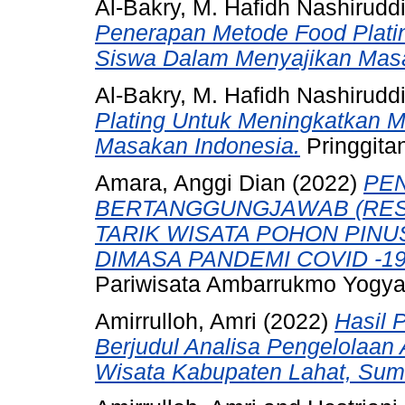
Al-Bakry, M. Hafidh Nashirudd
Penerapan Metode Food Plati
Siswa Dalam Menyajikan Masa
Al-Bakry, M. Hafidh Nashirudd
Plating Untuk Meningkatkan M
Masakan Indonesia.
Pringgitan
Amara, Anggi Dian
(2022)
PE
BERTANGGUNGJAWAB (RESP
TARIK WISATA POHON PINU
DIMASA PANDEMI COVID -19
Pariwisata Ambarrukmo Yogya
Amirrulloh, Amri
(2022)
Hasil 
Berjudul Analisa Pengelolaan
Wisata Kabupaten Lahat, Suma