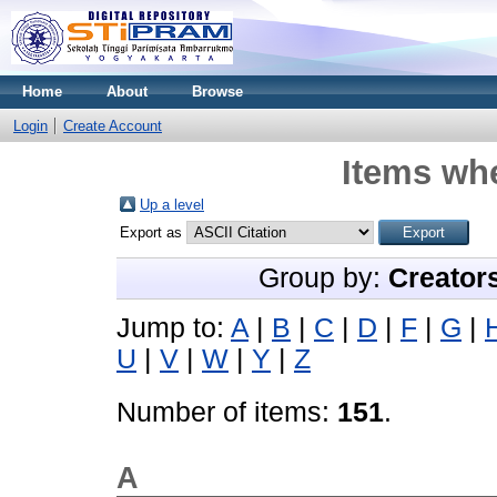
Home
About
Browse
Login
Create Account
Items whe
Up a level
Export as
Group by:
Creator
Jump to:
A
|
B
|
C
|
D
|
F
|
G
|
U
|
V
|
W
|
Y
|
Z
Number of items:
151
.
A