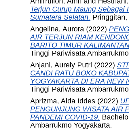
Amirrulloh, Amri
and
Hestriani,
Terjun Curup Maung Sebagai 
Sumatera Selatan.
Pringgitan,
Angelina, Aurora
(2022)
PENG
AIR TERJUN RIAM KENDONG
BARITO TIMUR KALIMANTA
Tinggi Pariwisata Ambarrukmo
Anjani, Aurely Putri
(2022)
ST
CANDI RATU BOKO KABUPA
YOGYAKARTA DI ERA NEW 
Tinggi Pariwisata Ambarrukmo
Aprizma, Alda Iddes
(2022)
UP
PENGUNJUNG WISATA AIR P
PANDEMI COVID-19.
Bachelor
Ambarrukmo Yogyakarta.