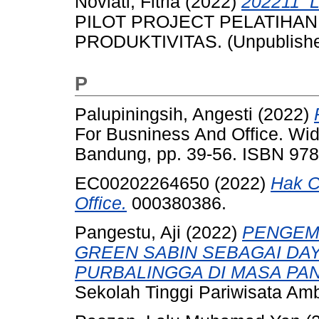
Noviati, Fitria
(2022)
202211_L
PILOT PROJECT PELATIHA
PRODUKTIVITAS. (Unpublish
P
Palupiningsih, Angesti
(2022)
For Busniness And Office. Wi
Bandung, pp. 39-56. ISBN 97
EC00202264650 (2022)
Hak C
Office.
000380386.
Pangestu, Aji
(2022)
PENGEM
GREEN SABIN SEBAGAI DAY
PURBALINGGA DI MASA PAN
Sekolah Tinggi Pariwisata Am