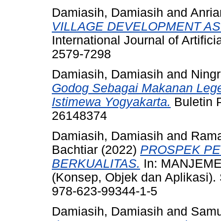
Damiasih, Damiasih
and
Anrian
VILLAGE DEVELOPMENT A
International Journal of Artific
2579-7298
Damiasih, Damiasih
and
Ningr
Godog Sebagai Makanan Legen
Istimewa Yogyakarta.
Buletin P
26148374
Damiasih, Damiasih
and
Rama
Bachtiar
(2022)
PROSPEK PE
BERKUALITAS.
In: MANJEME
(Konsep, Objek dan Aplikasi)
978-623-99344-1-5
Damiasih, Damiasih
and
Samu