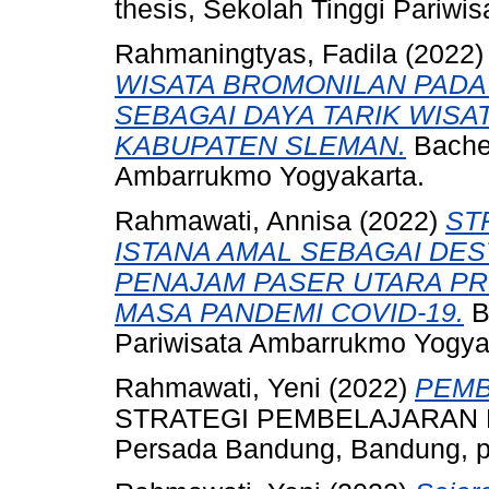
thesis, Sekolah Tinggi Pariwi
Rahmaningtyas, Fadila
(2022
WISATA BROMONILAN PADA
SEBAGAI DAYA TARIK WISA
KABUPATEN SLEMAN.
Bachel
Ambarrukmo Yogyakarta.
Rahmawati, Annisa
(2022)
ST
ISTANA AMAL SEBAGAI DES
PENAJAM PASER UTARA PR
MASA PANDEMI COVID-19.
B
Pariwisata Ambarrukmo Yogya
Rahmawati, Yeni
(2022)
PEMB
STRATEGI PEMBELAJARAN BA
Persada Bandung, Bandung, p