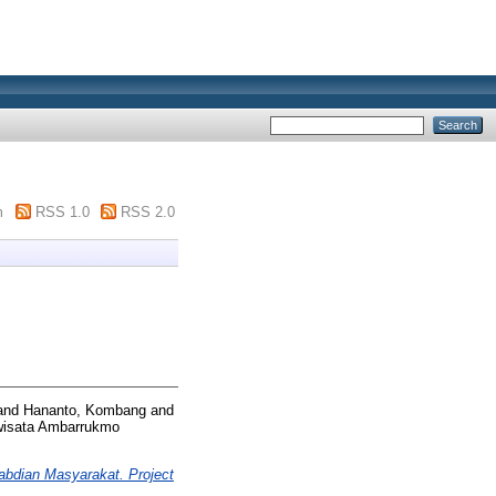
m
RSS 1.0
RSS 2.0
and
Hananto, Kombang
and
wisata Ambarrukmo
bdian Masyarakat. Project