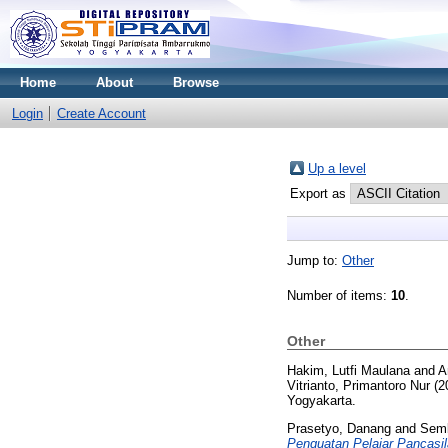
Home
About
Browse
Login
Create Account
Up a level
Export as
Jump to:
Other
Number of items:
10
.
Other
Hakim, Lutfi Maulana
and
A
Vitrianto, Primantoro Nur
(2
Yogyakarta.
Prasetyo, Danang
and
Semb
Penguatan Pelajar Pancasil