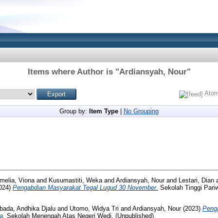
Items where Author is "
Ardiansyah, Nour
"
Ato
Group by:
Item Type
|
No Grouping
melia, Viona
and
Kusumastiti, Weka
and
Ardiansyah, Nour
and
Lestari, Dian
024)
Pengabdian Masyarakat Tegal Lugud 30 November.
Sekolah Tinggi Pari
ada, Andhika Djalu
and
Utomo, Widya Tri
and
Ardiansyah, Nour
(2023)
Penga
a.
Sekolah Menengah Atas Negeri Wedi. (Unpublished)