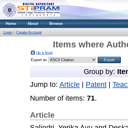
Home
About
Browse
Login
Create Account
Items where Autho
Up a level
Export as
Group by:
Ite
Jump to:
Article
|
Patent
|
Teac
Number of items:
71
.
Article
Salindri, Yerika Ayu
and
Deska