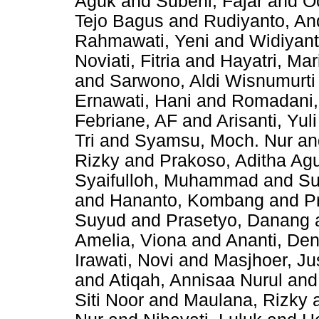
Aguk
and
Subeni, Fajar
and
O
Tejo Bagus
and
Rudiyanto, An
Rahmawati, Yeni
and
Widiyant
Noviati, Fitria
and
Hayatri, Mar
and
Sarwono, Aldi Wisnumurti
Ernawati, Hani
and
Romadani, 
Febriane, AF
and
Arisanti, Yuli
Tri
and
Syamsu, Moch. Nur
a
Rizky
and
Prakoso, Aditha Ag
Syaifulloh, Muhammad
and
Su
and
Hananto, Kombang
and
P
Suyud
and
Prasetyo, Danang
Amelia, Viona
and
Ananti, Den
Irawati, Novi
and
Masjhoer, J
and
Atiqah, Annisaa Nurul
an
Siti Noor
and
Maulana, Rizky