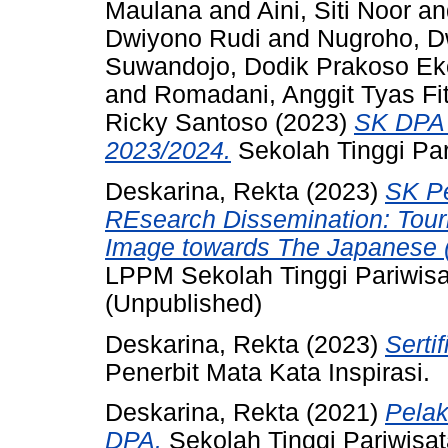
Maulana
and
Aini, Siti Noor
a
Dwiyono Rudi
and
Nugroho, D
Suwandojo, Dodik Prakoso Ek
and
Romadani, Anggit Tyas Fi
Ricky Santoso
(2023)
SK DPA
2023/2024.
Sekolah Tinggi Pa
Deskarina, Rekta
(2023)
SK P
REsearch Dissemination: Tour
Image towards The Japanese (A
LPPM Sekolah Tinggi Pariwis
(Unpublished)
Deskarina, Rekta
(2023)
Serti
Penerbit Mata Kata Inspirasi.
Deskarina, Rekta
(2021)
Pela
DPA.
Sekolah Tinggi Pariwisa