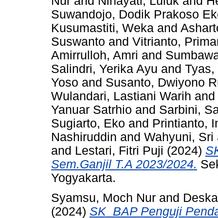
Nur
and
Nihayati, Luluk
and
H
Suwandojo, Dodik Prakoso Ek
Kusumastiti, Weka
and
Ashart
Suswanto
and
Vitrianto, Prim
Amirrulloh, Amri
and
Sumbawat
Salindri, Yerika Ayu
and
Tyas,
Yoso
and
Susanto, Dwiyono R
Wulandari, Lastiani Warih
an
Yanuar Satrhio
and
Sarbini, Sa
Sugiarto, Eko
and
Printianto, I
Nashiruddin
and
Wahyuni, Sri
and
Lestari, Fitri Puji
(2024)
SK
Sem.Ganjil T.A 2023/2024.
Sek
Yogyakarta.
Syamsu, Moch Nur
and
Deska
(2024)
SK_BAP Penguji Pendad