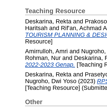
Teaching Resource
Deskarina, Rekta
and
Prakoso
Haritsah
and
Rif'an, Achmad A
TOURISM PLANNING & DESI
Resource]
Amirrulloh, Amri
and
Nugroho,
Rohman, Nur
and
Deskarina, 
2022-2023 Genap.
[Teaching 
Deskarina, Rekta
and
Prasety
Nugroho, Dwi Yoso
(2023)
RPS
[Teaching Resource] (Submitt
Other