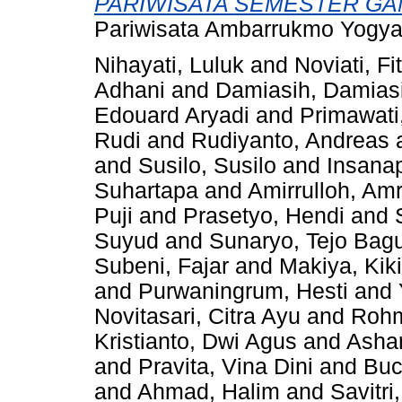
PARIWISATA SEMESTER GANJ
Pariwisata Ambarrukmo Yogya
Nihayati, Luluk
and
Noviati, Fit
Adhani
and
Damiasih, Damias
Edouard Aryadi
and
Primawati
Rudi
and
Rudiyanto, Andreas
and
Susilo, Susilo
and
Insanap
Suhartapa
and
Amirrulloh, Amr
Puji
and
Prasetyo, Hendi
and
Suyud
and
Sunaryo, Tejo Bag
Subeni, Fajar
and
Makiya, Kik
and
Purwaningrum, Hesti
and
Novitasari, Citra Ayu
and
Rohm
Kristianto, Dwi Agus
and
Asha
and
Pravita, Vina Dini
and
Buc
and
Ahmad, Halim
and
Savitr