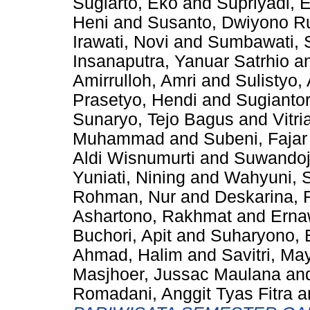
Sugiarto, Eko
and
Supriyadi, 
Heni
and
Susanto, Dwiyono R
Irawati, Novi
and
Sumbawati, 
Insanaputra, Yanuar Satrhio
a
Amirrulloh, Amri
and
Sulistyo,
Prasetyo, Hendi
and
Sugianto
Sunaryo, Tejo Bagus
and
Vitr
Muhammad
and
Subeni, Fajar
Aldi Wisnumurti
and
Suwandoj
Yuniati, Nining
and
Wahyuni, S
Rohman, Nur
and
Deskarina, 
Ashartono, Rakhmat
and
Erna
Buchori, Apit
and
Suharyono, 
Ahmad, Halim
and
Savitri, M
Masjhoer, Jussac Maulana
an
Romadani, Anggit Tyas Fitra
a