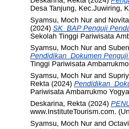
Deskarina, Rekta
(2024)
Peng
Desa Tanjung, Kec.Juwiring, K
Syamsu, Moch Nur
and
Novita
(2024)
SK_BAP Penguji Pendad
Sekolah Tinggi Pariwisata Am
Syamsu, Moch Nur
and
Subeni
Pendidikan_Dokumen Penguji 
Tinggi Pariwisata Ambarrukmo
Syamsu, Moch Nur
and
Supriy
Rekta
(2024)
Pendidikan_Doku
Pariwisata Ambarrukmo Yogya
Deskarina, Rekta
(2024)
PENU
www.InstituteTourism.com. (U
Syamsu, Moch Nur
and
Octavi