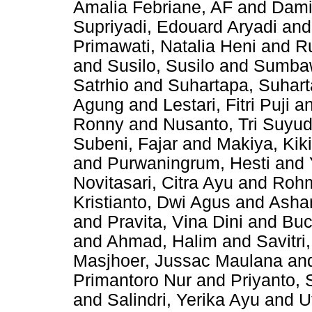
Amalia Febriane, AF
and
Dami
Supriyadi, Edouard Aryadi
an
Primawati, Natalia Heni
and
R
and
Susilo, Susilo
and
Sumbaw
Satrhio
and
Suhartapa, Suhar
Agung
and
Lestari, Fitri Puji
a
Ronny
and
Nusanto, Tri Suyu
Subeni, Fajar
and
Makiya, Kik
and
Purwaningrum, Hesti
and
Novitasari, Citra Ayu
and
Rohm
Kristianto, Dwi Agus
and
Asha
and
Pravita, Vina Dini
and
Buc
and
Ahmad, Halim
and
Savitr
Masjhoer, Jussac Maulana
an
Primantoro Nur
and
Priyanto, 
and
Salindri, Yerika Ayu
and
U