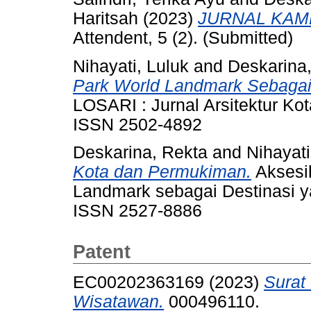
Haritsah
(2023)
JURNAL KAM
Attendent, 5 (2). (Submitted)
Nihayati, Luluk
and
Deskarina
Park World Landmark Sebagai 
LOSARI : Jurnal Arsitektur Ko
ISSN 2502-4892
Deskarina, Rekta
and
Nihayati
Kota dan Permukiman.
Aksesib
Landmark sebagai Destinasi ya
ISSN 2527-8886
Patent
EC00202363169 (2023)
Surat
Wisatawan.
000496110.