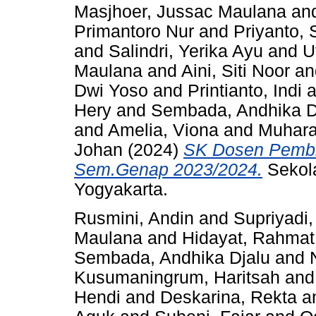
Masjhoer, Jussac Maulana
an
Primantoro Nur
and
Priyanto, 
and
Salindri, Yerika Ayu
and
U
Maulana
and
Aini, Siti Noor
a
Dwi Yoso
and
Printianto, Indi
a
Hery
and
Sembada, Andhika D
and
Amelia, Viona
and
Muhara
Johan
(2024)
SK Dosen Pembi
Sem.Genap 2023/2024.
Sekola
Yogyakarta.
Rusmini, Andin
and
Supriyadi
Maulana
and
Hidayat, Rahmat
Sembada, Andhika Djalu
and
Kusumaningrum, Haritsah
an
Hendi
and
Deskarina, Rekta
a