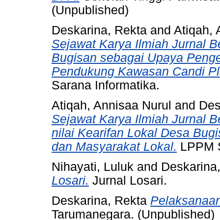
(Unpublished)
Deskarina, Rekta
and
Atiqah, 
Sejawat Karya Ilmiah Jurnal B
Bugisan sebagai Upaya Peng
Pendukung Kawasan Candi Pl
Sarana Informatika.
Atiqah, Annisaa Nurul
and
Des
Sejawat Karya Ilmiah Jurnal B
nilai Kearifan Lokal Desa Bu
dan Masyarakat Lokal.
LPPM S
Nihayati, Luluk
and
Deskarina
Losari.
Jurnal Losari.
Deskarina, Rekta
Pelaksanaan
Tarumanegara. (Unpublished)