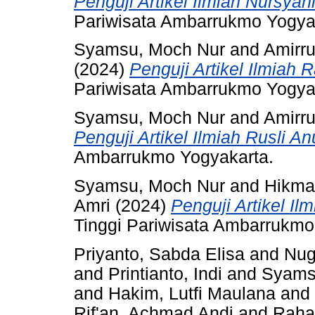
Penguji Artikel Ilmiah Nursyah
Pariwisata Ambarrukmo Yogya
Syamsu, Moch Nur
and
Amirru
(2024)
Penguji Artikel Ilmiah 
Pariwisata Ambarrukmo Yogya
Syamsu, Moch Nur
and
Amirru
Penguji Artikel Ilmiah Rusli An
Ambarrukmo Yogyakarta.
Syamsu, Moch Nur
and
Hikma
Amri
(2024)
Penguji Artikel Il
Tinggi Pariwisata Ambarrukmo
Priyanto, Sabda Elisa
and
Nug
and
Printianto, Indi
and
Syams
and
Hakim, Lutfi Maulana
and
Rif'an, Achmad Andi
and
Raha