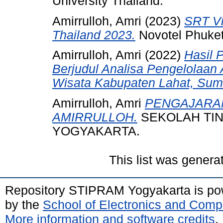
University Thailand.
Amirrulloh, Amri
(2023)
SRT Vi
Thailand 2023.
Novotel Phuket
Amirrulloh, Amri
(2022)
Hasil 
Berjudul Analisa Pengelolaan
Wisata Kabupaten Lahat, Suma
Amirrulloh, Amri
PENGAJARAN
AMIRRULLOH.
SEKOLAH TI
YOGYAKARTA.
This list was gener
Repository STIPRAM Yogyakarta is p
by the
School of Electronics and Comp
More information and software credits
.