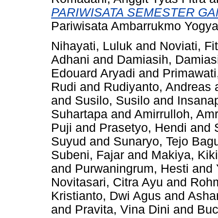
PARIWISATA SEMESTER GANJ
Pariwisata Ambarrukmo Yogya
Nihayati, Luluk
and
Noviati, Fit
Adhani
and
Damiasih, Damias
Edouard Aryadi
and
Primawati
Rudi
and
Rudiyanto, Andreas
and
Susilo, Susilo
and
Insanap
Suhartapa
and
Amirrulloh, Amr
Puji
and
Prasetyo, Hendi
and
Suyud
and
Sunaryo, Tejo Bag
Subeni, Fajar
and
Makiya, Kik
and
Purwaningrum, Hesti
and
Novitasari, Citra Ayu
and
Rohm
Kristianto, Dwi Agus
and
Asha
and
Pravita, Vina Dini
and
Buc