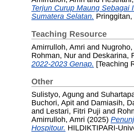
Terjun Curup Maung Sebagai 
Sumatera Selatan.
Pringgitan,
Teaching Resource
Amirrulloh, Amri
and
Nugroho,
Rohman, Nur
and
Deskarina, 
2022-2023 Genap.
[Teaching 
Other
Sulistyo, Agung
and
Suhartapa
Buchori, Apit
and
Damiasih, D
and
Lestari, Fitri Puji
and
Rohm
Amirrulloh, Amri
(2025)
Penunj
Hospitour.
HILDIKTIPARI-Univer