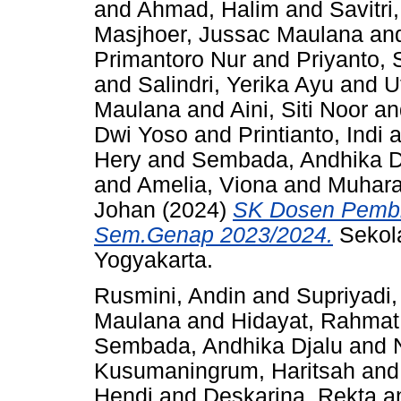
and
Ahmad, Halim
and
Savitr
Masjhoer, Jussac Maulana
an
Primantoro Nur
and
Priyanto, 
and
Salindri, Yerika Ayu
and
U
Maulana
and
Aini, Siti Noor
a
Dwi Yoso
and
Printianto, Indi
a
Hery
and
Sembada, Andhika D
and
Amelia, Viona
and
Muhara
Johan
(2024)
SK Dosen Pembi
Sem.Genap 2023/2024.
Sekola
Yogyakarta.
Rusmini, Andin
and
Supriyadi
Maulana
and
Hidayat, Rahmat
Sembada, Andhika Djalu
and
Kusumaningrum, Haritsah
an
Hendi
and
Deskarina, Rekta
a