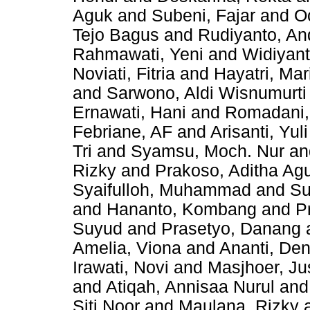
Aguk
and
Subeni, Fajar
and
O
Tejo Bagus
and
Rudiyanto, An
Rahmawati, Yeni
and
Widiyant
Noviati, Fitria
and
Hayatri, Mar
and
Sarwono, Aldi Wisnumurti
Ernawati, Hani
and
Romadani, 
Febriane, AF
and
Arisanti, Yuli
Tri
and
Syamsu, Moch. Nur
a
Rizky
and
Prakoso, Aditha Ag
Syaifulloh, Muhammad
and
Su
and
Hananto, Kombang
and
P
Suyud
and
Prasetyo, Danang
Amelia, Viona
and
Ananti, Den
Irawati, Novi
and
Masjhoer, J
and
Atiqah, Annisaa Nurul
an
Siti Noor
and
Maulana, Rizky