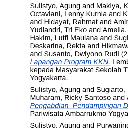
Sulistyo, Agung
and
Makiya, K
Octaviani, Lenny Kurnia
and
K
and
Hidayat, Rahmat
and
Amir
Yudiandri, Tri Eko
and
Amelia,
Hakim, Lutfi Maulana
and
Sugi
Deskarina, Rekta
and
Hikmawa
and
Susanto, Dwiyono Rudi
(2
Lapangan Program KKN.
Lemb
kepada Masyarakat Sekolah T
Yogyakarta.
Sulistyo, Agung
and
Sugiarto,
Muharam, Ricky Santoso
and
Pengabdian_Pendampingan D
Pariwisata Ambarrukmo Yogya
Sulistyo, Agung
and
Purwaning