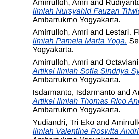
Amirrulloh, Amri
and
Rudiyant
Ilmiah Nursyahid Fauzan Triwi
Ambarrukmo Yogyakarta.
Amirrulloh, Amri
and
Lestari, Fi
Ilmiah Pamela Marta Yoga.
Sek
Yogyakarta.
Amirrulloh, Amri
and
Octaviani
Artikel Ilmiah Sofia Sindriya S
Ambarrukmo Yogyakarta.
Isdarmanto, Isdarmanto
and
A
Artikel Ilmiah Thomas Rico An
Ambarrukmo Yogyakarta.
Yudiandri, Tri Eko
and
Amirrul
Ilmiah Valentine Roswita Andri