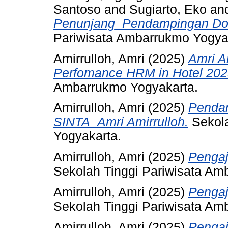
Santoso
and
Sugiarto, Eko
an
Penunjang_Pendampingan Do
Pariwisata Ambarrukmo Yogya
Amirrulloh, Amri
(2025)
Amri A
Perfomance HRM in Hotel 202
Ambarrukmo Yogyakarta.
Amirrulloh, Amri
(2025)
Pendam
SINTA_Amri Amirrulloh.
Sekola
Yogyakarta.
Amirrulloh, Amri
(2025)
Pengaj
Sekolah Tinggi Pariwisata Am
Amirrulloh, Amri
(2025)
Pengaj
Sekolah Tinggi Pariwisata Am
Amirrulloh, Amri
(2025)
Pengaj