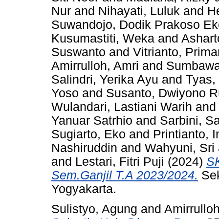
Nur
and
Nihayati, Luluk
and
H
Suwandojo, Dodik Prakoso Ek
Kusumastiti, Weka
and
Ashart
Suswanto
and
Vitrianto, Prim
Amirrulloh, Amri
and
Sumbawat
Salindri, Yerika Ayu
and
Tyas,
Yoso
and
Susanto, Dwiyono R
Wulandari, Lastiani Warih
an
Yanuar Satrhio
and
Sarbini, Sa
Sugiarto, Eko
and
Printianto, I
Nashiruddin
and
Wahyuni, Sri
and
Lestari, Fitri Puji
(2024)
SK
Sem.Ganjil T.A 2023/2024.
Sek
Yogyakarta.
Sulistyo, Agung
and
Amirrulloh