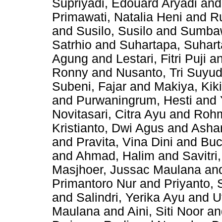
Supriyadi, Edouard Aryadi
an
Primawati, Natalia Heni
and
R
and
Susilo, Susilo
and
Sumbaw
Satrhio
and
Suhartapa, Suhar
Agung
and
Lestari, Fitri Puji
a
Ronny
and
Nusanto, Tri Suyu
Subeni, Fajar
and
Makiya, Kik
and
Purwaningrum, Hesti
and
Novitasari, Citra Ayu
and
Rohm
Kristianto, Dwi Agus
and
Asha
and
Pravita, Vina Dini
and
Buc
and
Ahmad, Halim
and
Savitr
Masjhoer, Jussac Maulana
an
Primantoro Nur
and
Priyanto, 
and
Salindri, Yerika Ayu
and
U
Maulana
and
Aini, Siti Noor
a