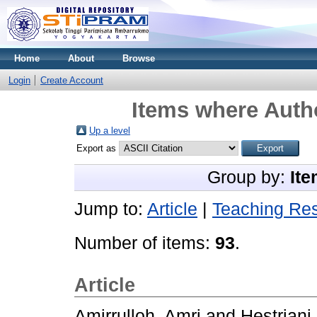
Home
About
Browse
Login
Create Account
Items where Autho
Up a level
Export as
Group by:
Ite
Jump to:
Article
|
Teaching Re
Number of items:
93
.
Article
Amirrulloh, Amri
and
Hestriani,