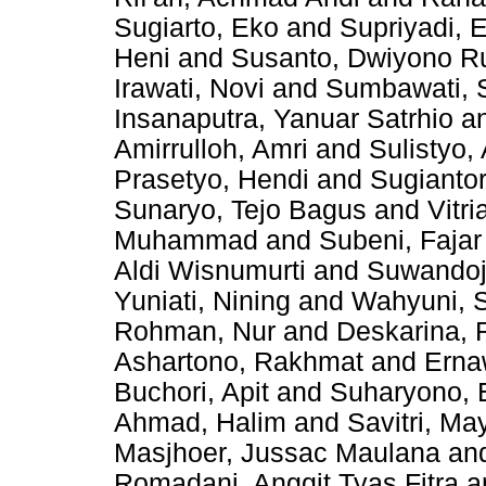
Sugiarto, Eko
and
Supriyadi, 
Heni
and
Susanto, Dwiyono R
Irawati, Novi
and
Sumbawati, 
Insanaputra, Yanuar Satrhio
a
Amirrulloh, Amri
and
Sulistyo,
Prasetyo, Hendi
and
Sugianto
Sunaryo, Tejo Bagus
and
Vitr
Muhammad
and
Subeni, Fajar
Aldi Wisnumurti
and
Suwandoj
Yuniati, Nining
and
Wahyuni, S
Rohman, Nur
and
Deskarina, 
Ashartono, Rakhmat
and
Erna
Buchori, Apit
and
Suharyono, 
Ahmad, Halim
and
Savitri, M
Masjhoer, Jussac Maulana
an
Romadani, Anggit Tyas Fitra
a