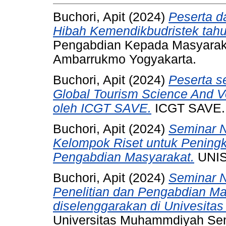
Buchori, Apit
(2024)
Peserta d
Hibah Kemendikbudristek tah
Pengabdian Kepada Masyaraka
Ambarrukmo Yogyakarta.
Buchori, Apit
(2024)
Peserta s
Global Tourism Science And V
oleh ICGT SAVE.
ICGT SAVE.
Buchori, Apit
(2024)
Seminar N
Kelompok Riset untuk Peningka
Pengabdian Masyarakat.
UNIS
Buchori, Apit
(2024)
Seminar N
Penelitian dan Pengabdian M
diselenggarakan di Univesit
Universitas Muhammdiyah Se