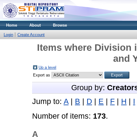
Home
About
Browse
Login
Create Account
Items where Division
and Y
Up a level
Export as
Group by:
Creator
Jump to:
A
|
B
|
D
|
E
|
F
|
H
|
I
Number of items:
173
.
A