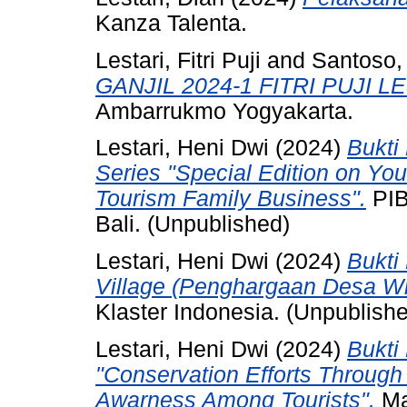
Kanza Talenta.
Lestari, Fitri Puji
and
Santoso,
GANJIL 2024-1 FITRI PUJI L
Ambarrukmo Yogyakarta.
Lestari, Heni Dwi
(2024)
Bukti
Series "Special Edition on Yo
Tourism Family Business".
PIB
Bali. (Unpublished)
Lestari, Heni Dwi
(2024)
Bukti
Village (Penghargaan Desa Wi
Klaster Indonesia. (Unpublish
Lestari, Heni Dwi
(2024)
Bukti
"Conservation Efforts Through
Awarness Among Tourists".
Ma