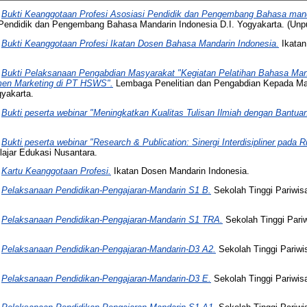
)
Bukti Keanggotaan Profesi Asosiasi Pendidik dan Pengembang Bahasa manda
Pendidik dan Pengembang Bahasa Mandarin Indonesia D.I. Yogyakarta. (Unpu
)
Bukti Keanggotaan Profesi Ikatan Dosen Bahasa Mandarin Indonesia.
Ikatan
)
Bukti Pelaksanaan Pengabdian Masyarakat "Kegiatan Pelatihan Bahasa Man
en Marketing di PT HSWS".
Lembaga Penelitian dan Pengabdian Kepada Ma
yakarta.
)
Bukti peserta webinar "Meningkatkan Kualitas Tulisan Ilmiah dengan Bantuan
)
Bukti peserta webinar "Research & Publication: Sinergi Interdisipliner pada R
lajar Edukasi Nusantara.
)
Kartu Keanggotaan Profesi.
Ikatan Dosen Mandarin Indonesia.
)
Pelaksanaan Pendidikan-Pengajaran-Mandarin S1 B.
Sekolah Tinggi Pariwi
)
Pelaksanaan Pendidikan-Pengajaran-Mandarin S1 TRA.
Sekolah Tinggi Pari
)
Pelaksanaan Pendidikan-Pengajaran-Mandarin-D3 A2.
Sekolah Tinggi Pariw
)
Pelaksanaan Pendidikan-Pengajaran-Mandarin-D3 E.
Sekolah Tinggi Pariwi