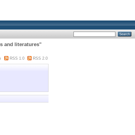
s and literatures"
m
RSS 1.0
RSS 2.0