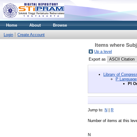
Home
About
Browse
Login
Create Account
Items where Subje
Up a level
Export as
Library of Congres
P Language 
PI O
Jump to:
N
|
R
Number of items at this lev
N