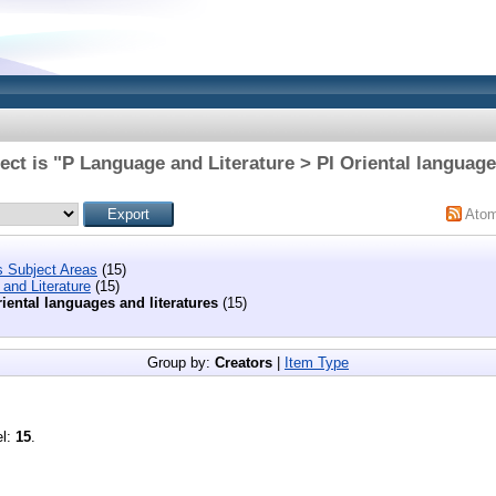
ct is "P Language and Literature > PI Oriental language
Ato
s Subject Areas
(15)
and Literature
(15)
riental languages and literatures
(15)
Group by:
Creators
|
Item Type
el:
15
.