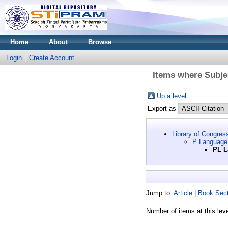
Home
About
Browse
Login
Create Account
Items where Subjec
Up a level
Export as
Library of Congres
P Language 
PL L
Jump to:
Article
|
Book Sect
Number of items at this lev