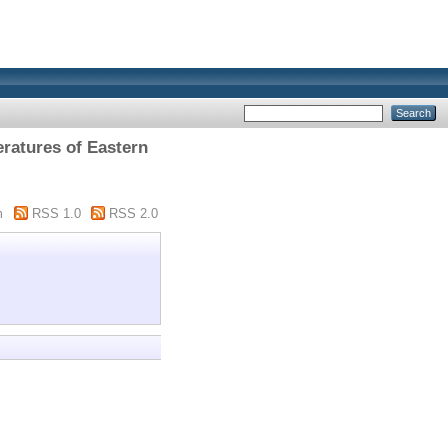
eratures of Eastern
m
RSS 1.0
RSS 2.0