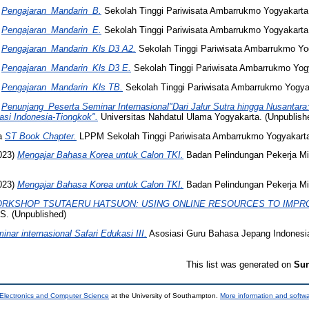
)
Pengajaran_Mandarin_B.
Sekolah Tinggi Pariwisata Ambarrukmo Yogyakarta.
)
Pengajaran_Mandarin_E.
Sekolah Tinggi Pariwisata Ambarrukmo Yogyakarta.
)
Pengajaran_Mandarin_Kls D3 A2.
Sekolah Tinggi Pariwisata Ambarrukmo Yog
)
Pengajaran_Mandarin_Kls D3 E.
Sekolah Tinggi Pariwisata Ambarrukmo Yogy
)
Pengajaran_Mandarin_Kls TB.
Sekolah Tinggi Pariwisata Ambarrukmo Yogyak
)
Penunjang_Peserta Seminar Internasional"Dari Jalur Sutra hingga Nusantar
asi Indonesia-Tiongkok".
Universitas Nahdatul Ulama Yogyakarta. (Unpublish
a
ST Book Chapter.
LPPM Sekolah Tinggi Pariwisata Ambarrukmo Yogyakart
023)
Mengajar Bahasa Korea untuk Calon TKI.
Badan Pelindungan Pekerja Mig
023)
Mengajar Bahasa Korea untuk Calon TKI.
Badan Pelindungan Pekerja Mig
RKSHOP TSUTAERU HATSUON: USING ONLINE RESOURCES TO IMPR
. (Unpublished)
inar internasional Safari Edukasi III.
Asosiasi Guru Bahasa Jepang Indonesia
This list was generated on
Sun
 Electronics and Computer Science
at the University of Southampton.
More information and softwa