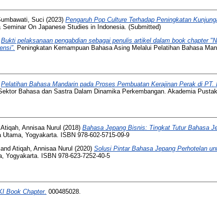
umbawati, Suci
(2023)
Pengaruh Pop Culture Terhadap Peningkatan Kunjun
 Seminar On Japanese Studies in Indonesia. (Submitted)
)
Bukti pelaksanaan pengabdian sebagai penulis artikel dalam book chapter "N
nsi”.
Peningkatan Kemampuan Bahasa Asing Melalui Pelatihan Bahasa Manda
)
Pelatihan Bahasa Mandarin pada Proses Pembuatan Kerajinan Perak di PT. 
Sektor Bahasa dan Sastra Dalam Dinamika Perkembangan. Akademia Pustaka
d
Atiqah, Annisaa Nurul
(2018)
Bahasa Jepang Bisnis: Tingkat Tutur Bahasa Je
 Utama, Yogyakarta. ISBN 978-602-5715-09-9
and
Atiqah, Annisaa Nurul
(2020)
Solusi Pintar Bahasa Jepang Perhotelan un
, Yogyakarta. ISBN 978-623-7252-40-5
I Book Chapter.
000485028.