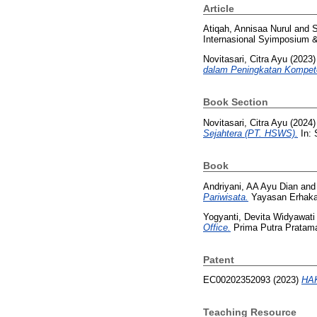
Article
Atiqah, Annisaa Nurul
and
S
Internasional Syimposium &
Novitasari, Citra Ayu
(2023
dalam Peningkatan Kompete
Book Section
Novitasari, Citra Ayu
(2024
Sejahtera (PT. HSWS).
In: 
Book
Andriyani, AA Ayu Dian
an
Pariwisata.
Yayasan Erhaka
Yogyanti, Devita Widyawati
Office.
Prima Putra Pratama
Patent
EC00202352093 (2023)
HAK
Teaching Resource