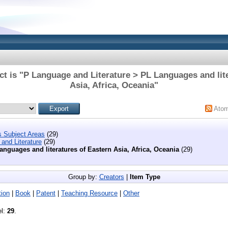
t is "P Language and Literature > PL Languages and lit
Asia, Africa, Oceania"
Ato
s Subject Areas
(29)
and Literature
(29)
anguages and literatures of Eastern Asia, Africa, Oceania
(29)
Group by:
Creators
|
Item Type
ion
|
Book
|
Patent
|
Teaching Resource
|
Other
el:
29
.