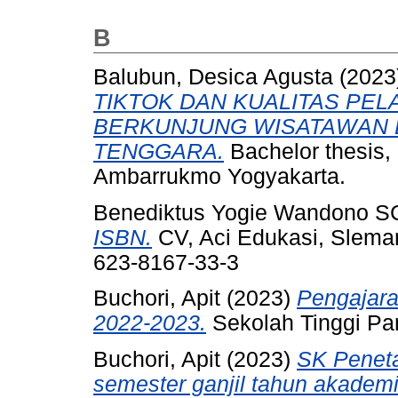
B
Balubun, Desica Agusta
(2023
TIKTOK DAN KUALITAS PE
BERKUNJUNG WISATAWAN D
TENGGARA.
Bachelor thesis,
Ambarrukmo Yogyakarta.
Benediktus Yogie Wandono SC
ISBN.
CV, Aci Edukasi, Sleman
623-8167-33-3
Buchori, Apit
(2023)
Pengajar
2022-2023.
Sekolah Tinggi Pa
Buchori, Apit
(2023)
SK Peneta
semester ganjil tahun akadem