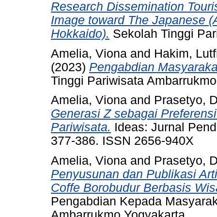
Research Dissemination Touri
Image toward The Japanese (A
Hokkaido).
Sekolah Tinggi Par
Amelia, Viona
and
Hakim, Lut
(2023)
Pengabdian Masyarakat
Tinggi Pariwisata Ambarrukmo
Amelia, Viona
and
Prasetyo, 
Generasi Z sebagai Preferens
Pariwisata.
Ideas: Jurnal Pendi
377-386. ISSN 2656-940X
Amelia, Viona
and
Prasetyo, 
Penyusunan dan Publikasi Art
Coffe Borobudur Berbasis Wis
Pengabdian Kepada Masyaraka
Ambarrukmo Yogyakarta.