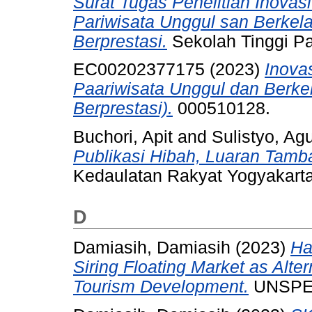
Surat Tugas Penelitian Inova
Pariwisata Unggul san Berkel
Berprestasi.
Sekolah Tinggi P
EC00202377175 (2023)
Inova
Paariwisata Unggul dan Berke
Berprestasi).
000510128.
Buchori, Apit
and
Sulistyo, Ag
Publikasi Hibah, Luaran Tamb
Kedaulatan Rakyat Yogyakarta
D
Damiasih, Damiasih
(2023)
Ha
Siring Floating Market as Alter
Tourism Development.
UNSPE