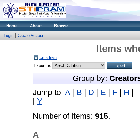
Home
About
Browse
Login
Create Account
Items whe
Up a level
Export as
Group by:
Creator
Jump to:
A
|
B
|
D
|
E
|
F
|
H
|
I
|
Y
Number of items:
915
.
A