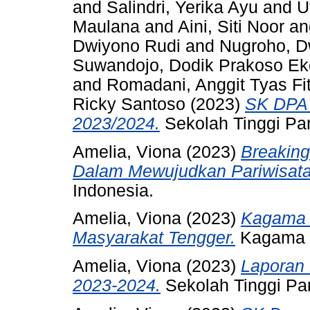
and
Salindri, Yerika Ayu
and
U
Maulana
and
Aini, Siti Noor
a
Dwiyono Rudi
and
Nugroho, D
Suwandojo, Dodik Prakoso Ek
and
Romadani, Anggit Tyas Fi
Ricky Santoso
(2023)
SK DPA
2023/2024.
Sekolah Tinggi Pa
Amelia, Viona
(2023)
Breaking
Dalam Mewujudkan Pariwisata 
Indonesia.
Amelia, Viona
(2023)
Kagama F
Masyarakat Tengger.
Kagama F
Amelia, Viona
(2023)
Laporan 
2023-2024.
Sekolah Tinggi Pa