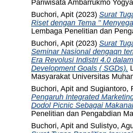
Pariwisata Ambarrukmo Yogya
Buchori, Apit
(2023)
Surat Tug
Riset dengan Tema " Menyeg
Lembaga Penelitian dan Pen
Buchori, Apit
(2023)
Surat Tug
Seminar Nasional dengaqn te
Era Revolusi Indistri 4.0 dal
Development Goals ( SGDs).
L
Masyarakat Universitas Muh
Buchori, Apit
and
Sugiantoro,
Pengaruh Integrated Marketin
Dodol Picnic Sebagai Makanan
Penelitian dan Pengabdian M
Buchori, Apit
and
Sulistyo, Ag