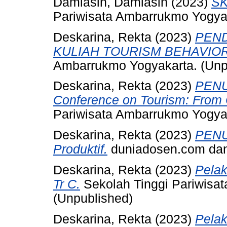
Damiasih, Damiasih
(2023)
SK
Pariwisata Ambarrukmo Yogya
Deskarina, Rekta
(2023)
PEND
KULIAH TOURISM BEHAVIOR 
Ambarrukmo Yogyakarta. (Unp
Deskarina, Rekta
(2023)
PENUN
Conference on Tourism: From C
Pariwisata Ambarrukmo Yogya
Deskarina, Rekta
(2023)
PENU
Produktif.
duniadosen.com dan
Deskarina, Rekta
(2023)
Pelak
Tr C.
Sekolah Tinggi Pariwisa
(Unpublished)
Deskarina, Rekta
(2023)
Pela