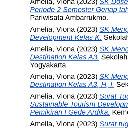
Amelia, Viona
(2023)
SK Dose
Periode 2 Semester Genap tah
Pariwisata Ambarrukmo.
Amelia, Viona
(2023)
SK Menga
Development Kelas K.
Sekolah
Amelia, Viona
(2023)
SK Menga
Destination Kelas A3.
Sekolah 
Yogyakarta.
Amelia, Viona
(2023)
SK Menga
Destination Kelas A3, H, I.
Sek
Amelia, Viona
(2023)
Surat Tu
Sustainable Tourism Develop
Pemikiran I Gede Ardika.
Kemen
Amelia, Viona
(2023)
Surat tu