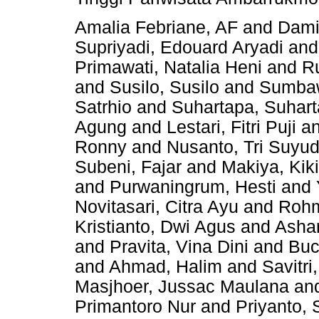
Amalia Febriane, AF
and
Dami
Supriyadi, Edouard Aryadi
an
Primawati, Natalia Heni
and
R
and
Susilo, Susilo
and
Sumbaw
Satrhio
and
Suhartapa, Suhar
Agung
and
Lestari, Fitri Puji
a
Ronny
and
Nusanto, Tri Suyu
Subeni, Fajar
and
Makiya, Kik
and
Purwaningrum, Hesti
and
Novitasari, Citra Ayu
and
Rohm
Kristianto, Dwi Agus
and
Asha
and
Pravita, Vina Dini
and
Buc
and
Ahmad, Halim
and
Savitr
Masjhoer, Jussac Maulana
an
Primantoro Nur
and
Priyanto, 