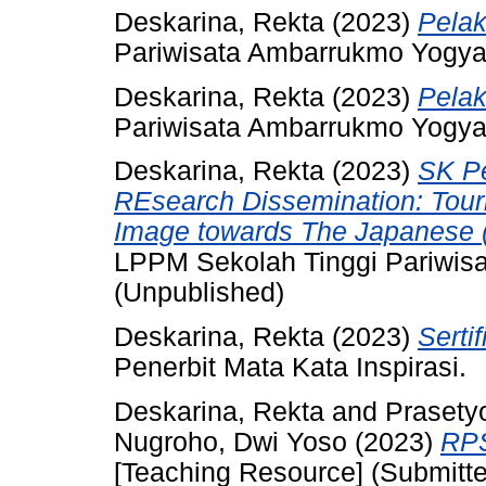
Deskarina, Rekta
(2023)
Pela
Pariwisata Ambarrukmo Yogyak
Deskarina, Rekta
(2023)
Pela
Pariwisata Ambarrukmo Yogyak
Deskarina, Rekta
(2023)
SK P
REsearch Dissemination: Tour
Image towards The Japanese (A
LPPM Sekolah Tinggi Pariwis
(Unpublished)
Deskarina, Rekta
(2023)
Serti
Penerbit Mata Kata Inspirasi.
Deskarina, Rekta
and
Prasety
Nugroho, Dwi Yoso
(2023)
RPS
[Teaching Resource] (Submitt