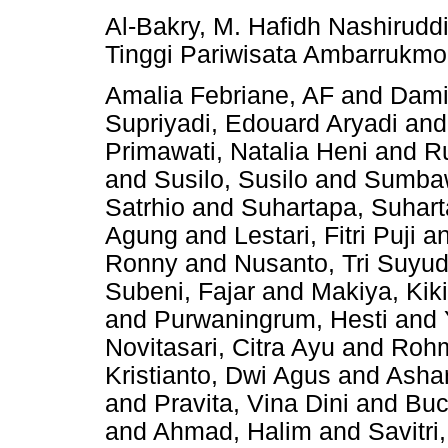
Al-Bakry, M. Hafidh Nashirudd
Tinggi Pariwisata Ambarrukmo
Amalia Febriane, AF
and
Dami
Supriyadi, Edouard Aryadi
an
Primawati, Natalia Heni
and
R
and
Susilo, Susilo
and
Sumbaw
Satrhio
and
Suhartapa, Suhar
Agung
and
Lestari, Fitri Puji
a
Ronny
and
Nusanto, Tri Suyu
Subeni, Fajar
and
Makiya, Kik
and
Purwaningrum, Hesti
and
Novitasari, Citra Ayu
and
Rohm
Kristianto, Dwi Agus
and
Asha
and
Pravita, Vina Dini
and
Buc
and
Ahmad, Halim
and
Savitr