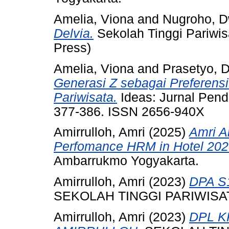
Amelia, Viona
and
Nugroho, D
Delvia.
Sekolah Tinggi Pariwis
Press)
Amelia, Viona
and
Prasetyo, 
Generasi Z sebagai Preferens
Pariwisata.
Ideas: Jurnal Pendi
377-386. ISSN 2656-940X
Amirrulloh, Amri
(2025)
Amri A
Perfomance HRM in Hotel 202
Ambarrukmo Yogyakarta.
Amirrulloh, Amri
(2023)
DPA S
SEKOLAH TINGGI PARIWIS
Amirrulloh, Amri
(2023)
DPL K