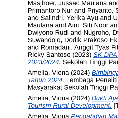
Masjhoer, Jussac Maulana
an
Primantoro Nur
and
Priyanto, 
and
Salindri, Yerika Ayu
and
U
Maulana
and
Aini, Siti Noor
a
Dwiyono Rudi
and
Nugroho, D
Suwandojo, Dodik Prakoso Ek
and
Romadani, Anggit Tyas Fi
Ricky Santoso
(2023)
SK DPA
2023/2024.
Sekolah Tinggi Pa
Amelia, Viona
(2024)
Bimbinga
Tahun 2024.
Lembaga Penelit
Masyarakat Sekolah Tinggi Pa
Amelia, Viona
(2024)
Bukti Aj
Tourism Rural Development.
[
Amelia, Viona
Pengabdian Mas