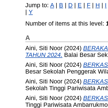
Jump to:
A
|
B
|
D
|
E
|
F
|
H
|
I
|
Y
Number of items at this level:
A
Aini, Siti Noor
(2024)
BERAKA
TAHUN 2024.
Balai Besar Sek
Aini, Siti Noor
(2024)
BERKAS
Besar Sekolah Penggerak Wil
Aini, Siti Noor
(2024)
BERKAS
Sekolah Tinggi Pariwisata Am
Aini, Siti Noor
(2024)
BERKAS
Tinggi Pariwisata Ambarrukmo