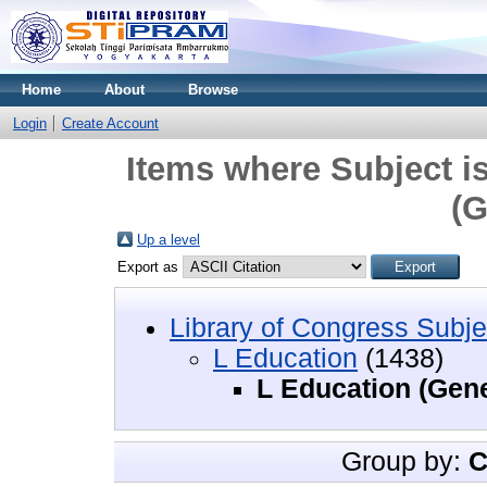
Home
About
Browse
Login
Create Account
Items where Subject i
(G
Up a level
Export as
Library of Congress Subje
L Education
(1438)
L Education (Gene
Group by:
C