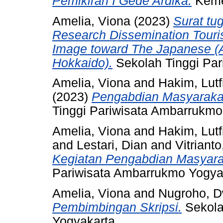
Pemikiran I Gede Ardika.
Kemen
Amelia, Viona
(2023)
Surat tu
Research Dissemination Touri
Image toward The Japanese (A
Hokkaido).
Sekolah Tinggi Par
Amelia, Viona
and
Hakim, Lut
(2023)
Pengabdian Masyarakat
Tinggi Pariwisata Ambarrukmo
Amelia, Viona
and
Hakim, Lut
and
Lestari, Dian
and
Vitriant
Kegiatan Pengabdian Masyarak
Pariwisata Ambarrukmo Yogyak
Amelia, Viona
and
Nugroho, D
Pembimbingan Skripsi.
Sekola
Yogyakarta.